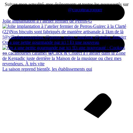
Suivez mon actualité, mes évènements et toutes les nouveautés sur
les réseaux sociaux
@cocotteacroquer
Jolie implantation à l’atelier fermier de Perros-G
On a une petite gourmande par ici ! Et une nouveau
La saison reprend bientôt, les établissements qui